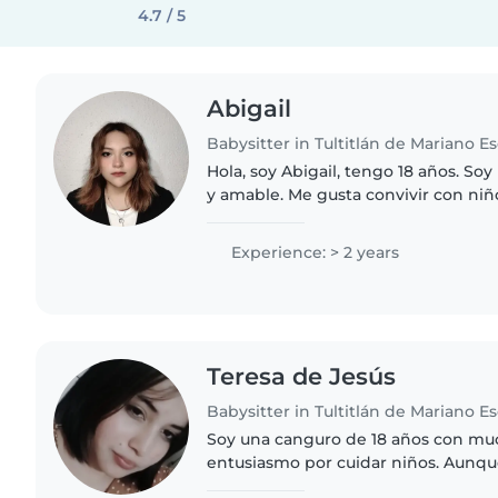
4.7 / 5
Abigail
Babysitter in Tultitlán de Mariano 
Hola, soy Abigail, tengo 18 años. So
y amable. Me gusta convivir con niño
apoyarlos en sus actividades o tare
y muchas..
Experience: > 2 years
Teresa de Jesús
Babysitter in Tultitlán de Mariano 
Soy una canguro de 18 años con mu
entusiasmo por cuidar niños. Aunq
experiencia previa, me considero m