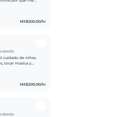
n niños por qué me
a en enseñar
tar,dibujar,..
MX$200.00/hr
Escobedo
el cuidado de niños.
s, tocar música y
 ayudando con las
MX$200.00/hr
Escobedo