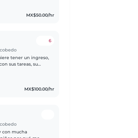
ades..
MX$50.00/hr
6
Escobedo
iere tener un ingreso,
on sus tareas, su
 hacer diferentes
MX$100.00/hr
Escobedo
 y con mucha