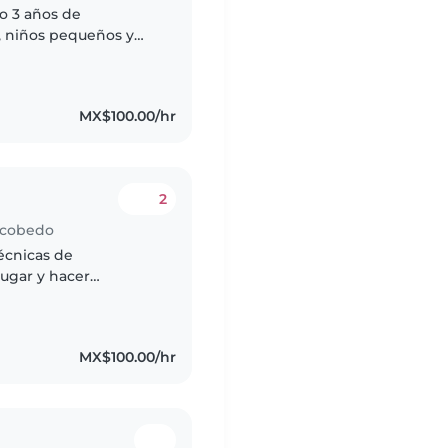
o 3 años de
, niños pequeños y
on tareas y hablo
MX$100.00/hr
2
Escobedo
écnicas de
jugar y hacer
tengo experiencia con
MX$100.00/hr