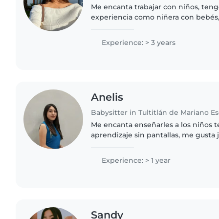
Me encanta trabajar con niños, teng
experiencia como niñera con bebés
preescolares. Doy clases de apoyo c
inglés y español. Además, organizo..
Experience: > 3 years
Anelis
Babysitter in Tultitlán de Mariano 
Me encanta enseñarles a los niños t
aprendizaje sin pantallas, me gusta 
manualidades, soy muy paciente y 
pequeños
Experience: > 1 year
Sandy ️