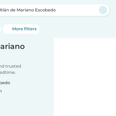
titlán de Mariano Escobedo
More filters
Mariano
ind trusted
bedtime.
obedo
n