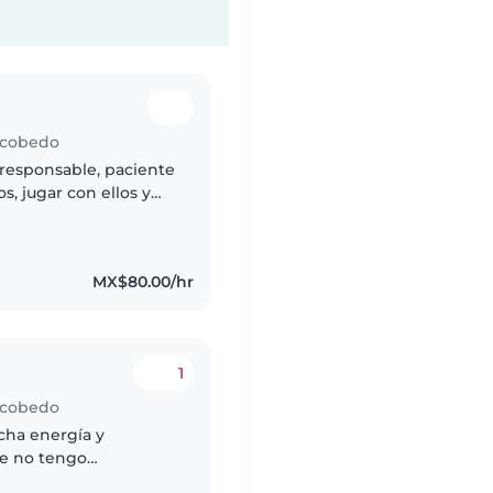
Escobedo
y responsable, paciente
s, jugar con ellos y
as Tengo buena actitud
MX$80.00/hr
1
Escobedo
cha energía y
ue no tengo
uy amigable,