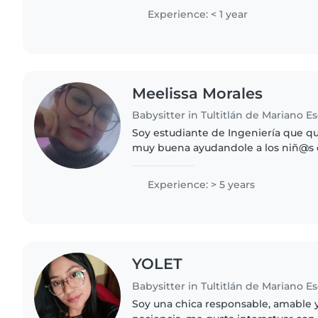
hablador/a y paciente. Tengo habilid
Experience: < 1 year
Meelissa Morales
Babysitter in Tultitlán de Mariano 
Soy estudiante de Ingeniería que qu
muy buena ayudandole a los niñ@s c
desarrollo con la sociedad me gusta
actividades para..
Experience: > 5 years
YOLET
Babysitter in Tultitlán de Mariano 
Soy una chica responsable, amable