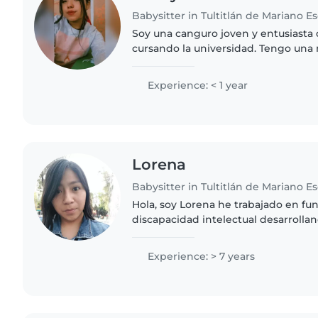
Babysitter in Tultitlán de Mariano 
Soy una canguro joven y entusiasta 
cursando la universidad. Tengo una
con niños,realice un servicio de 7 
kinder y me dio mas..
Experience: < 1 year
Lorena
Babysitter in Tultitlán de Mariano 
Hola, soy Lorena he trabajado en fu
discapacidad intelectual desarrolla
desarrollo para los sujetos con D.I d
Un proyecto que realicé..
Experience: > 7 years