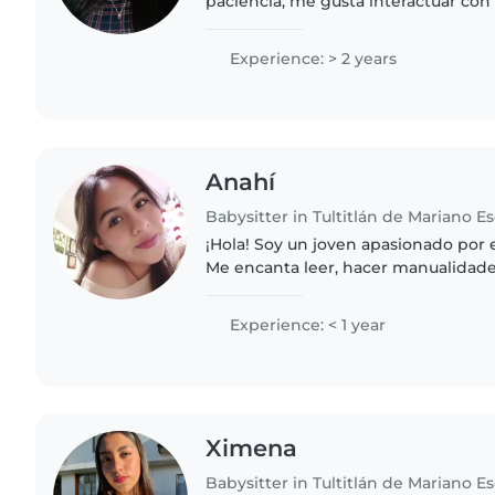
paciencia, me gusta interactuar co
gusta ganarme su efecto, soy buen
manualidades,jugar, bailar, cantar,pin
Experience: > 2 years
Anahí
Babysitter in Tultitlán de Mariano 
¡Hola! Soy un joven apasionado por 
Me encanta leer, hacer manualidade
jugar con los niños. Estoy cómodo/a
tareas del hogar y..
Experience: < 1 year
Ximena
Babysitter in Tultitlán de Mariano 