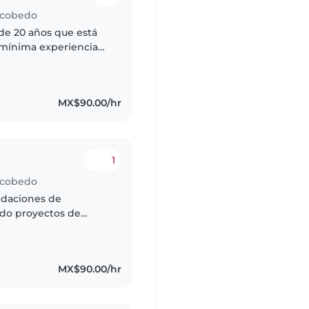
Escobedo
de 20 años que está
 mínima experiencia
meses con niños de
MX$90.00/hr
1
Escobedo
ndaciones de
ndo proyectos de
esde niños a adultos.
MX$90.00/hr