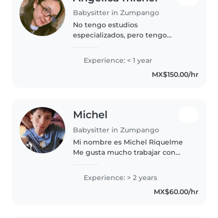
Babysitter in Zumpango
No tengo estudios
especializados, pero tengo
experiencia en el cuidado de
menores y adultos mayores, he
Experience: < 1 year
demostrado adaptarme a cada
MX$150.00/hr
uno junto con sus necesidades,
todo con cariño y..
Michel
Babysitter in Zumpango
Mi nombre es Michel Riquelme
Me gusta mucho trabajar con
niños, desde pequeño me
dedique a cuidar a mis sobrinos
Experience: > 2 years
y hermanos, de echo llegué a
MX$60.00/hr
cuidar a un niño con
discapacidad Digo..