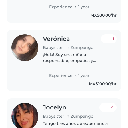
cuidando niños en edad de
Experience: > 1 year
guardería y primaria. Tengo una
MX$80.00/hr
licenciatura en pedagogía y me
encanta..
Verónica
1
Babysitter in Zumpango
¡Hola! Soy una niñera
responsable, empática y
paciente en sus 20s. Me encanta
trabajar con niños pequeños y
Experience: < 1 year
tengo habilidades en idiomas,
MX$100.00/hr
dibujo y música. Estoy cómoda
con mascotas,..
Jocelyn
4
Babysitter in Zumpango
Tengo tres años de experiencia