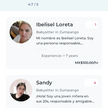
4.7 / 5
Ibelisel Loreta
1
Babysitter in Zumpango
Mi nombre es Ibelisel Loreta. Soy
una persona responsable,
paciente, cariñosa y
comprometida con el bienestar
Experience: > 7 years
de los niños. Tengo experiencia
MX$100.00/hr
en el cuidado de personas,
organización..
Sandy
4
Babysitter in Zumpango
¡Hola! Soy una joven niñera en
sus 20s, responsable y amigable,
con 1 año de experiencia