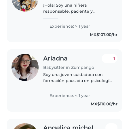
¡Hola! Soy una niñera
responsable, paciente y
amigable, en sus 20s, con 1 año
de experiencia cuidando niños
Experience: > 1 year
en edad preescolar, escolar y
MX$107.00/hr
adolescentes. Me encanta leer
cuentos, hacer..
Ariadna
1
Babysitter in Zumpango
Soy una joven cuidadora con
formación pausada en psicología
y un curso de 70 horas como
cuidadora de niños. Aunque soy
Experience: < 1 year
nueva en esto, tengo mucha
MX$110.00/hr
paciencia, creatividad y
responsabilidad..
Angelica michel