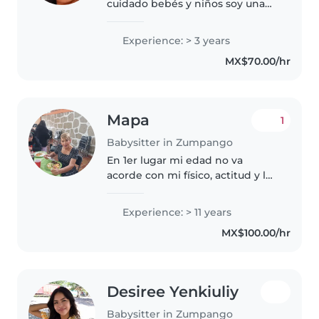
cuidado bebés y niños soy una
persona muy paciente y cariñosa
me se desenvolver muy bien en
Experience: > 3 years
mi empleo me gusta jugar con
MX$70.00/hr
los pequeños y enseñarles
nuevas..
Mapa
1
Babysitter in Zumpango
En 1er lugar mi edad no va
acorde con mi físico, actitud y lo
activa que soy . Por mi caracter
tengo gran facilidad para hacer
Experience: > 11 years
"clic" con los bebés y niños,
MX$100.00/hr
tengo muy buenos
conocimientos..
Desiree Yenkiuliy
Babysitter in Zumpango