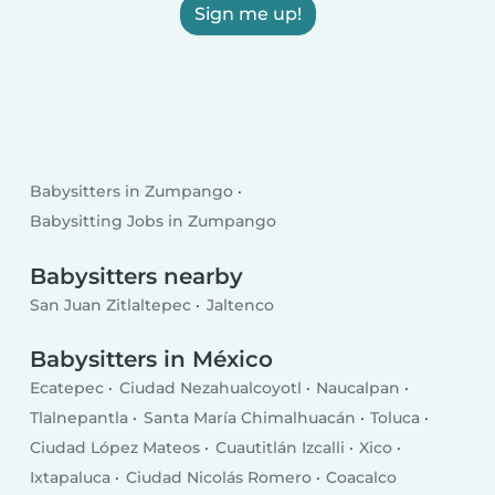
Sign me up!
Babysitters in Zumpango
Babysitting Jobs in Zumpango
Babysitters nearby
San Juan Zitlaltepec
Jaltenco
Babysitters in México
Ecatepec
Ciudad Nezahualcoyotl
Naucalpan
Tlalnepantla
Santa María Chimalhuacán
Toluca
Ciudad López Mateos
Cuautitlán Izcalli
Xico
Ixtapaluca
Ciudad Nicolás Romero
Coacalco