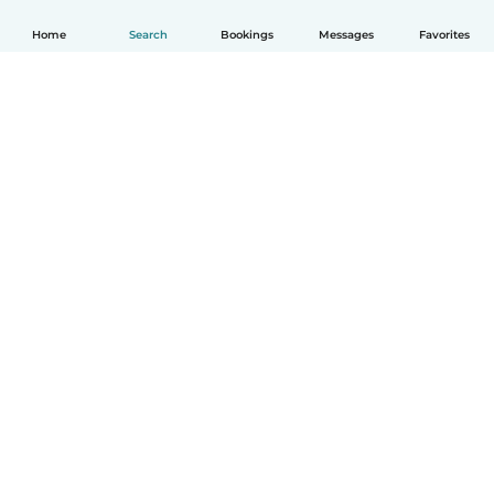
Home
Search
Bookings
Messages
Favorites
English
How it works
Help
Terms & Privacy
Pricing
Company details
Babysits for Work
Community standards
© Babysits B.V.