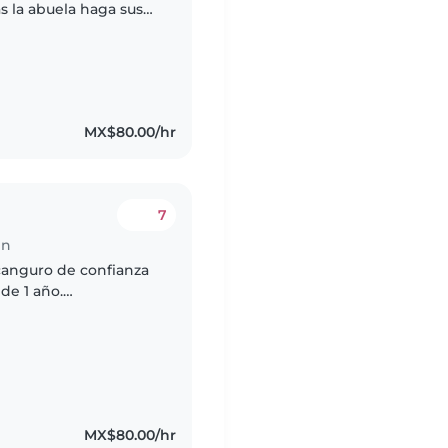
s la abuela haga sus
MX$80.00/hr
7
en
canguro de confianza
de 1 año.
o/a realizando tareas
MX$80.00/hr