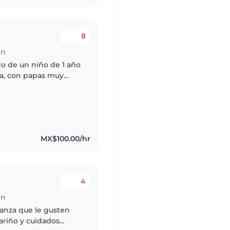
8
en
do de un niño de 1 año
ía, con papas muy
 perrita viejita raza
MX$100.00/hr
4
en
anza que le gusten
ariño y cuidados