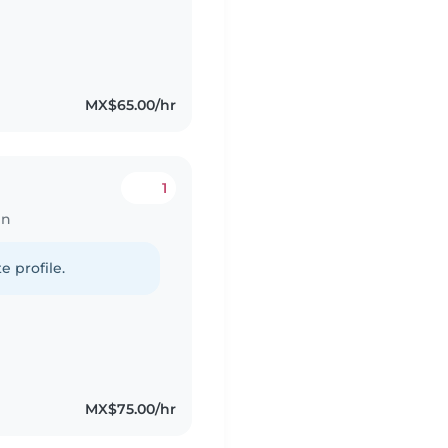
ue solo buscamos un
MX$65.00/hr
1
en
e profile.
MX$75.00/hr