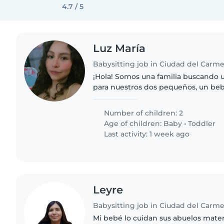
4.7 / 5
Luz María
Babysitting job in Ciudad del Carm
¡Hola! Somos una familia buscando u
para nuestros dos pequeños, un be
Nuestros hijos son muy energéticos,
inteligentes, ¡siempre llenos..
Number of children: 2
Age of children:
Baby
•
Toddler
Last activity: 1 week ago
Leyre
Babysitting job in Ciudad del Carm
Mi bebé lo cuidan sus abuelos mate