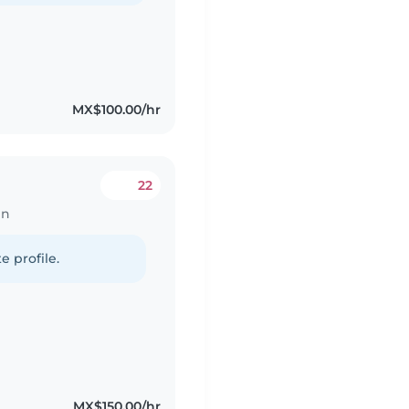
MX$100.00/hr
22
en
e profile.
MX$150.00/hr