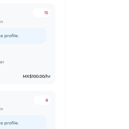
15
en
e profile.
er
MX$100.00/hr
8
en
e profile.