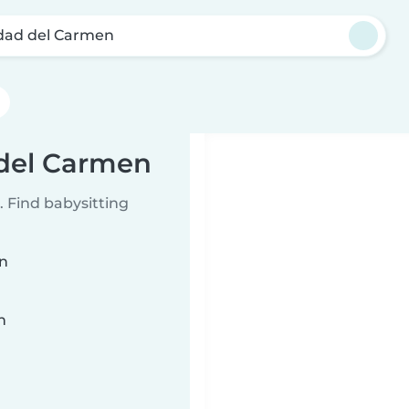
dad del Carmen
 del Carmen
 Find babysitting
en
n