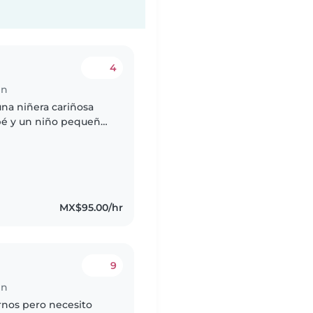
4
en
na niñera cariñosa
bé y un niño pequeño.
 curiosos e
MX$95.00/hr
9
en
rnos pero necesito