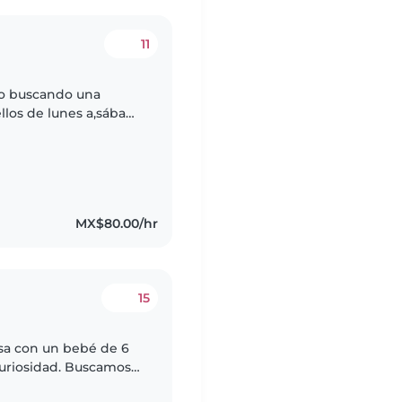
11
do buscando una
llos de lunes a,sábado
viajar de ves en
MX$80.00/hr
15
sa con un bebé de 6
curiosidad. Buscamos
 que pueda cuidar de