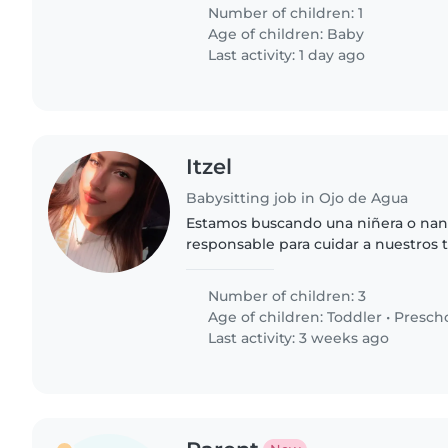
nuestro pequeño..
Number of children: 1
Age of children:
Baby
Last activity: 1 day ago
Itzel
Babysitting job in Ojo de Agua
Estamos buscando una niñera o nan
responsable para cuidar a nuestros t
edad de preescolar. Nuestros hijos s
amigables e inteligentes, y..
Number of children: 3
Age of children:
Toddler
•
Presch
Last activity: 3 weeks ago