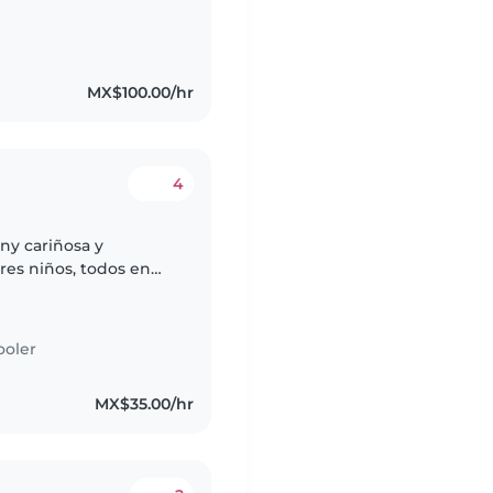
MX$100.00/hr
4
ny cariñosa y
res niños, todos en
on curiosos,
ooler
MX$35.00/hr