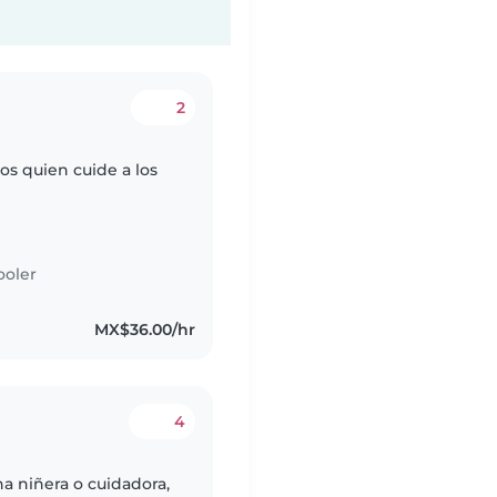
2
s quien cuide a los
ooler
MX$36.00/hr
4
 niñera o cuidadora,