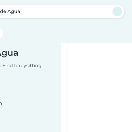
 de Agua
 Agua
 Find babysitting
n