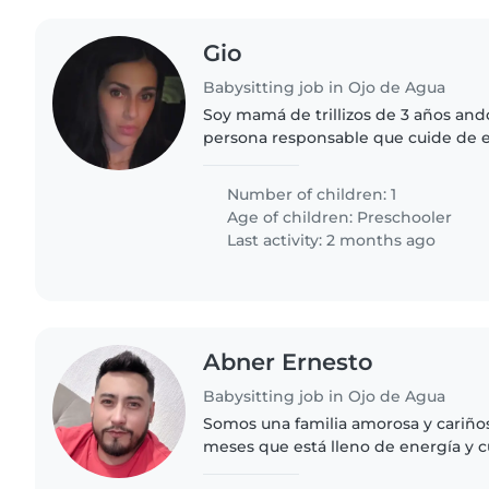
Gio
Babysitting job in Ojo de Agua
Soy mamá de trillizos de 3 años an
persona responsable que cuide de e
con experiencia de 1 año que pueda 
cuando son niños tranquilos..
Number of children: 1
Age of children:
Preschooler
Last activity: 2 months ago
Abner Ernesto
Babysitting job in Ojo de Agua
Somos una familia amorosa y cariño
meses que está lleno de energía y 
una niñera confiable y responsable