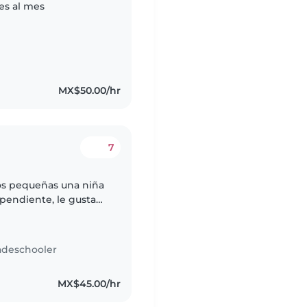
es al mes
MX$50.00/hr
7
dos pequeñas una niña
pendiente, le gusta
síndrome de Down,
adeschooler
MX$45.00/hr