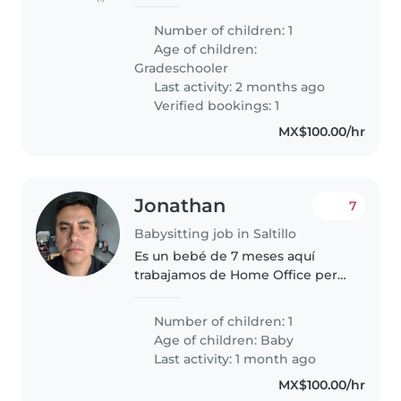
gusta estar al aire libre y pasar
tiempo juntos. Buscamos una
Number of children: 1
niñera cariñosa y confiable que
Age of children:
pueda cuidar de nuestra..
Gradeschooler
Last activity: 2 months ago
Verified bookings: 1
MX$100.00/hr
Jonathan
7
Babysitting job in Saltillo
Es un bebé de 7 meses aquí
trabajamos de Home Office pero
queremos que lo cuiden para
poder trabajar bien somos mi
Number of children: 1
esposa y yo tenemos espacios
Age of children:
Baby
cómodos y es una casa mediana
Last activity: 1 month ago
grande
MX$100.00/hr