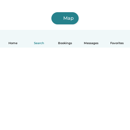
Map
Home
Search
Bookings
Messages
Favorites
English
How it works
Help
Terms & Privacy
Pricing
Company details
Babysits for Work
Community standards