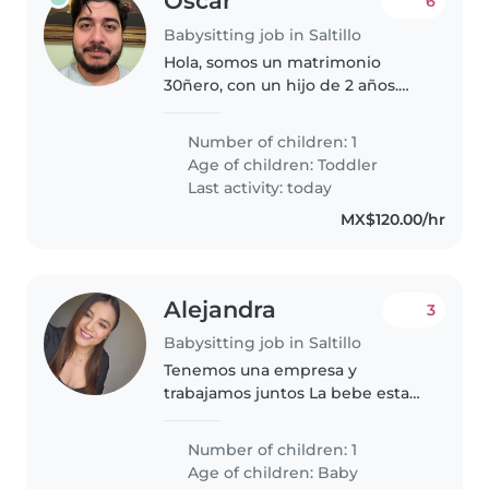
Oscar
6
Babysitting job in Saltillo
Hola, somos un matrimonio
30ñero, con un hijo de 2 años.
Luchando por ser los papas no
azucar, no pantallas, y crianza
Number of children: 1
respetuosa. Buscando ayuda
Age of children:
Toddler
ocacional para no morir en el
Last activity: today
proceso.
MX$120.00/hr
Alejandra
3
Babysitting job in Saltillo
Tenemos una empresa y
trabajamos juntos La bebe esta
todo el dia con nosotros
trabajarías en la empresa tmb.
Number of children: 1
Age of children:
Baby