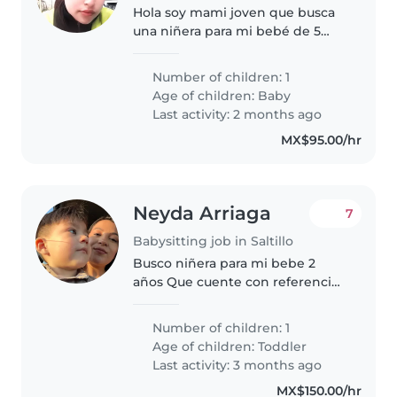
Hola soy mami joven que busca
una niñera para mi bebé de 5
meses. El es tranquilo, juguetón y
cariñoso la mayoría del tiempo
Number of children: 1
esta dormido así que solo es
Age of children:
Baby
estar al pendiente de el y..
Last activity: 2 months ago
MX$95.00/hr
Neyda Arriaga
7
Babysitting job in Saltillo
Busco niñera para mi bebe 2
años Que cuente con referencias
y sea paciente Aveces solo lo
ocupo cuando salgo a eventos a
Number of children: 1
donde no lo puedo llevar
Age of children:
Toddler
(trabajo)
Last activity: 3 months ago
MX$150.00/hr