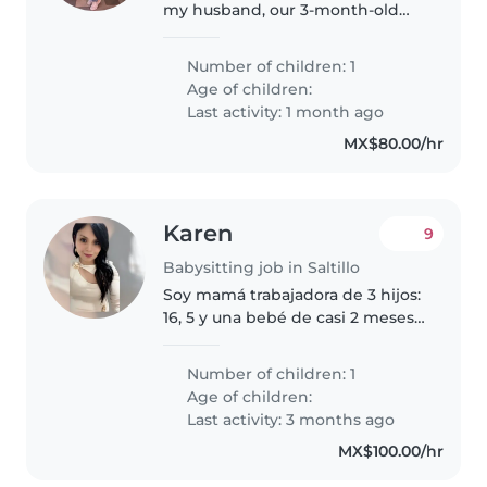
my husband, our 3-month-old
daughter, and me. We are
currently looking for a caring
Number of children: 1
and responsible babysitter to
Age of children:
help us with our little.Your main..
Last activity: 1 month ago
MX$80.00/hr
Karen
9
Babysitting job in Saltillo
Soy mamá trabajadora de 3 hijos:
16, 5 y una bebé de casi 2 meses
de nacida. De mis hijos mayores,
se hace cargo mi mamá, pero
Number of children: 1
busco niñera que cuide a la bebé
Age of children:
en casa de mi mamá...
Last activity: 3 months ago
MX$100.00/hr