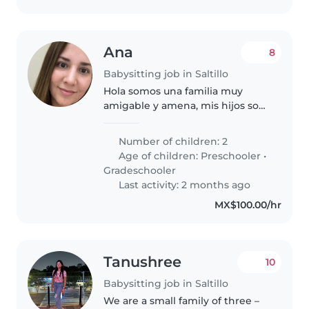
Ana
8
Babysitting job in Saltillo
Hola somos una familia muy
amigable y amena, mis hijos son
muy amorosos se encariñan muy
pronto
Number of children: 2
Age of children:
Preschooler
•
Gradeschooler
Last activity: 2 months ago
MX$100.00/hr
Tanushree
10
Babysitting job in Saltillo
We are a small family of three –