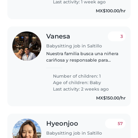
Last activity: 1 week ago
MX$100.00/hr
Vanesa
3
Babysitting job in Saltillo
Nuestra familia busca una niñera
cariñosa y responsable para
cuidar a nuestra pequeña
energética y curiosa. Preferimos
Number of children: 1
que lleve a cabo su labor en
Age of children:
Baby
nuestro hogar para mayor
Last activity: 2 weeks ago
comodidad...
MX$150.00/hr
Hyeonjoo
57
Babysitting job in Saltillo