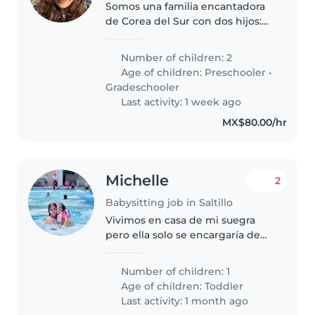
Somos una familia encantadora
de Corea del Sur con dos hijos:
uno que está en primer grado de
primaria y otro de 2 años.
Number of children: 2
Estamos buscando a una
Age of children:
Preschooler
•
persona que pueda vivir con
Gradeschooler
nosotros..
Last activity: 1 week ago
MX$80.00/hr
Michelle
2
Babysitting job in Saltillo
Vivimos en casa de mi suegra
pero ella solo se encargaría de
mi hija,
Number of children: 1
Age of children:
Toddler
Last activity: 1 month ago