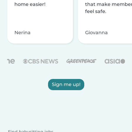
home easier!
that make membe
feel safe.
Nerina
Giovanna
Sign me up!
Find babysitting jobs