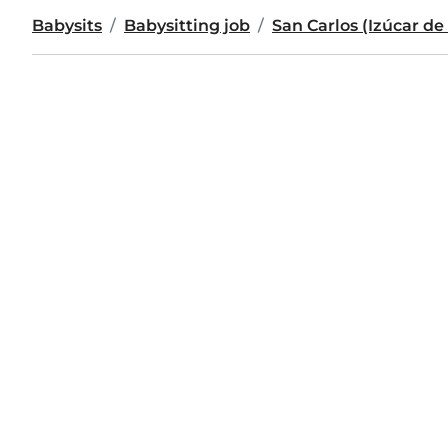
Babysits
Babysitting job
San Carlos (Izúcar d