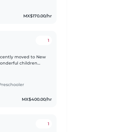
MX$170.00/hr
1
recently moved to New
wonderful children
our home. Our
Preschooler
MX$400.00/hr
1