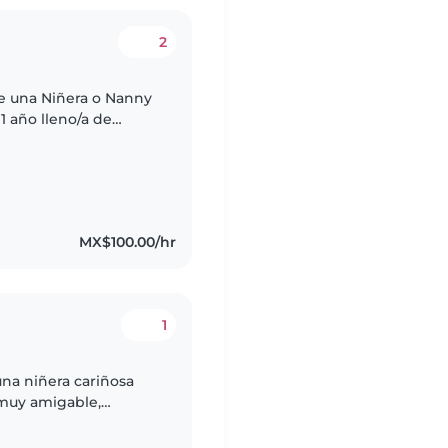
2
de una Niñera o Nanny
1 año lleno/a de
esitamos que pueda
MX$100.00/hr
1
na niñera cariñosa
 muy amigable,
que se sintiera