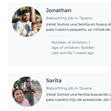
Jonathan
Babysitting job in Tijuana
¡Hola! Somos una familia en busca 
para nuestro pequeño, un niño/a de 
energía, creatividad y alegría. Nec
cuidar a nuestro hijo/a..
Number of children: 1
Age of children:
Toddler
Last activity: 1 week ago
Sarita
Babysitting job in Tijuana
¡Hola! Somos una familia buscando u
para nuestro hijo de preescolar. ¡Es
cariñoso y juguetón! Nos encantaría 
cómodo/a en nuestra casa...