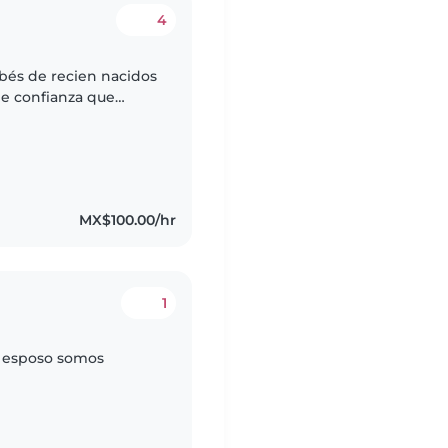
4
bés de recien nacidos
e confianza que
uestro hijo y hija son
MX$100.00/hr
1
i esposo somos