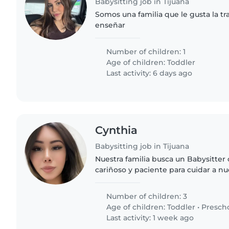
Babysitting job in Tijuana
Somos una familia que le gusta la tr
enseñar
Number of children: 1
Age of children:
Toddler
Last activity: 6 days ago
Cynthia
Babysitting job in Tijuana
Nuestra familia busca un Babysitter
cariñoso y paciente para cuidar a n
muy enérgicos y curiosos. Necesita
sienta cómodo con cocina..
Number of children: 3
Age of children:
Toddler
•
Presch
Last activity: 1 week ago