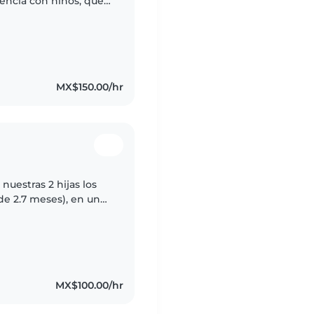
encia con niños, que
sitamos alguien a
MX$150.00/hr
nuestras 2 hijas los
de 2.7 meses), en un
 desayuno en medida
MX$100.00/hr