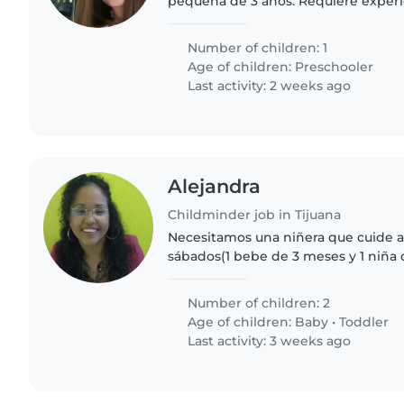
pequeña de 3 años. Requiere experi
sea juguetona y muy amigable. Nece
quien le gusten las..
Number of children: 1
Age of children:
Preschooler
Last activity: 2 weeks ago
Alejandra
Childminder job in Tijuana
Necesitamos una niñera que cuide a 
sábados(1 bebe de 3 meses y 1 niña 
horario de de 7 a 2 pm. Dejaríamos
de lo posible...
Number of children: 2
Age of children:
Baby
•
Toddler
Last activity: 3 weeks ago