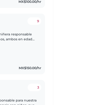
MX$100.00/hr
9
niñera responsable
ños, ambos en edad
ñosos, curiosos y
MX$150.00/hr
3
ponsable para nuestra