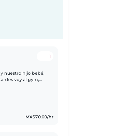
1
y nuestro hijo bebé,
tardes voy al gym,
el que estaría ocupado
MX$70.00/hr