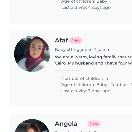
Age of children:
Baby
Last activity: 4 days ago
Afaf
New
Babysitting job in Tijuana
We are a warm, loving family that 
Cairo. My husband and I have four 
who bring so much joy and energy to 
children are a 2-month-old..
Number of children: 4
Age of children:
Baby
•
Toddler
•
Last activity: 3 days ago
Angela
New