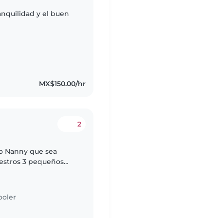
anquilidad y el buen
MX$150.00/hr
2
 o Nanny que sea
uestros 3 pequeños
mos alguien que se
ooler