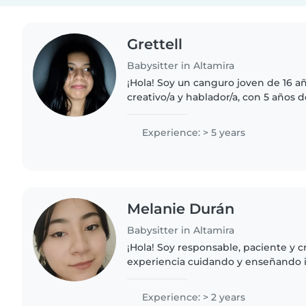
Grettell
Babysitter in Altamira
¡Hola! Soy un canguro joven de 16 año
creativo/a y hablador/a, con 5 años 
cuidando niños de preescolar, y pri
dibujar y hacer manualidades,..
Experience: > 5 years
Melanie Durán
Babysitter in Altamira
¡Hola! Soy responsable, paciente y c
experiencia cuidando y enseñando i
edad escolar. Me encanta dibujar, le
manualidades, tocar..
Experience: > 2 years