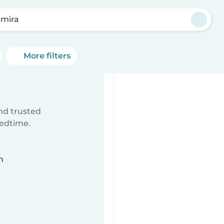
amira
More filters
ind trusted
bedtime.
n