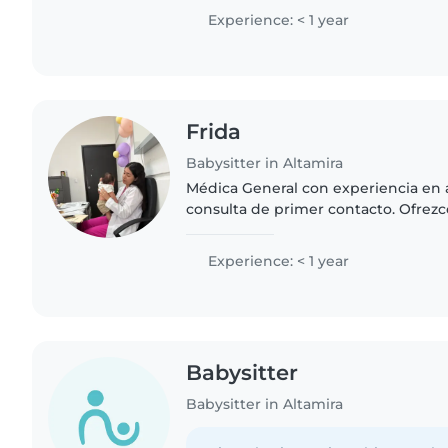
doctores y enfermeros. Soy..
Experience: < 1 year
Frida
Babysitter in Altamira
Médica General con experiencia en 
consulta de primer contacto. Ofrezco
de cuidado infantil por horas, brin
responsable,..
Experience: < 1 year
Babysitter
Babysitter in Altamira