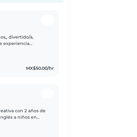
s,, divertido/a,
de experiencia
maria. Me encanta
MX$50.00/hr
reativa con 2 años de
nglés a niños en
er cuentos, hacer