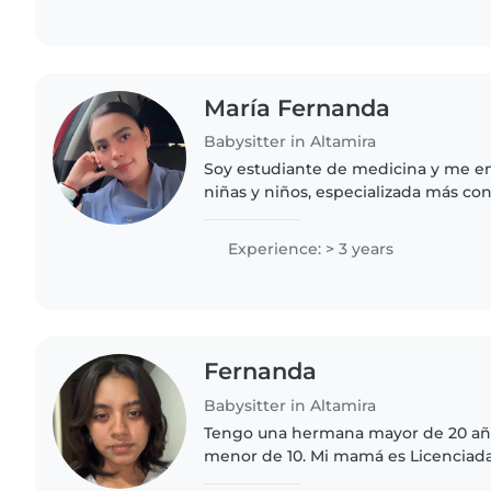
María Fernanda
Babysitter in Altamira
Soy estudiante de medicina y me en
niñas y niños, especializada más con
aproximadamente como 4 años tra
de gimnasia y me gusta..
Experience: > 3 years
Fernanda
Babysitter in Altamira
Tengo una hermana mayor de 20 añ
menor de 10. Mi mamá es Licenciada
papá es Técnico Radiólogo, vengo d