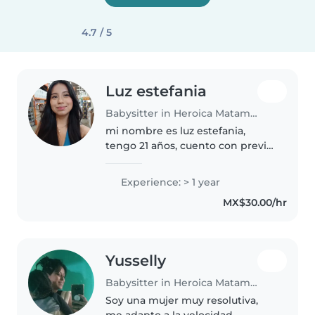
4.7 / 5
Luz estefania
Babysitter in Heroica Matamoros
mi nombre es luz estefania,
tengo 21 años, cuento con previa
experiencia con niños pequeños
y de edad primaria, me gusta
Experience: > 1 year
mucho trabajar con ellos y
MX$30.00/hr
realizar actividades divertidas,..
Yusselly
Babysitter in Heroica Matamoros
Soy una mujer muy resolutiva,
me adapto a la velocidad,