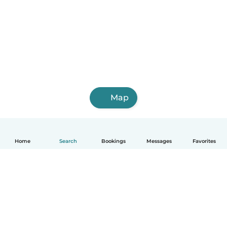
Map
Home
Search
Bookings
Messages
Favorites
English
How it works
Help
Terms & Privacy
Pricing