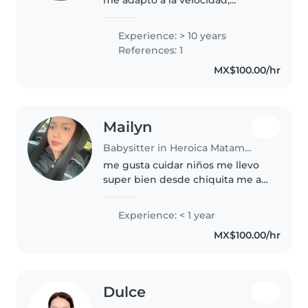
necesidades, y, comportamiento
del infante. Al presentarse algún
Experience: > 10 years
inconveniente, me es fácil
References: 1
solucionar. Me gusta crear
MX$100.00/hr
conexión..
Mailyn
Babysitter in Heroica Matamoros
me gusta cuidar niños me llevo
super bien desde chiquita me a
gustado ser niñera y vivo con mi
mamá y mi hermano solos
Experience: < 1 year
somos 3 en casa y soy muy
MX$100.00/hr
acomedida me gusta ayudar y
mantenerme..
Dulce