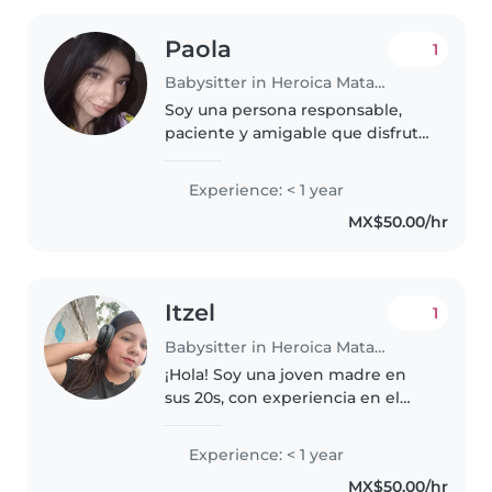
Paola
1
Babysitter in Heroica Matamoros
Soy una persona responsable,
paciente y amigable que disfruta
trabajar con niños. Tengo
experiencia cuidando a niños en
Experience: < 1 year
edad preescolar y escolar. Me
MX$50.00/hr
encanta dibujar, hacer
manualidades..
Itzel
1
Babysitter in Heroica Matamoros
¡Hola! Soy una joven madre en
sus 20s, con experiencia en el
cuidado de niños en edad
preescolar y en edad de guardar.
Experience: < 1 year
Me encanta trabajar con niños,
MX$50.00/hr
especialmente en actividades