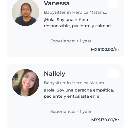
Vanessa
Babysitter in Heroica Matamoros
¡Hola! Soy una niñera
responsable, paciente y calmada
en sus 20s, con experiencia en el
cuidado de niños en edad
Experience: < 1 year
preescolar y escolar, incluyendo
MX$100.00/hr
niños con autismo. Me encanta
leer..
Nallely
Babysitter in Heroica Matamoros
¡Hola! Soy una persona empática,
paciente y entusiasta en el
cuidado de niños. Tengo
formación como auxiliar de
Experience: < 1 year
enfermería y estoy certificada en
MX$130.00/hr
primeros auxilios. Me siento
cómoda..