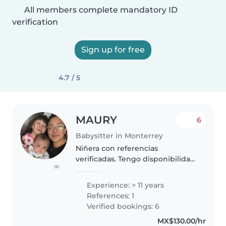
All members complete mandatory ID
verification
Sign up for free
4.7 / 5
MAURY
6
Babysitter in Monterrey
Niñera con referencias
verificadas. Tengo disponibilidad
(6)
durante todo el día, bajo previa
agenda. Soy una persona
Experience: > 11 years
responsable, paciente y cariñosa,
References: 1
comprometida con la seguridad
Verified bookings: 6
y..
MX$130.00/hr