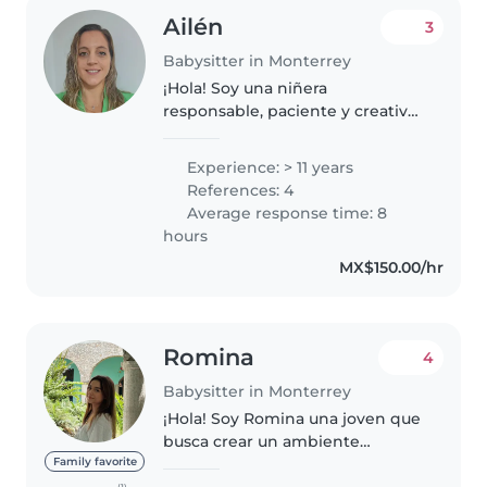
Ailén
3
Babysitter in Monterrey
¡Hola! Soy una niñera
responsable, paciente y creativa
con más de 11 años de
experiencia cuidando niños de
Experience: > 11 years
todas las edades. Soy docente de
References: 4
educación especial, especialista
Average response time: 8
en atención..
hours
MX$150.00/hr
Romina
4
Babysitter in Monterrey
¡Hola! Soy Romina una joven que
busca crear un ambiente
tranquilo, divertido y seguro para
Family favorite
los chicos, donde puedan