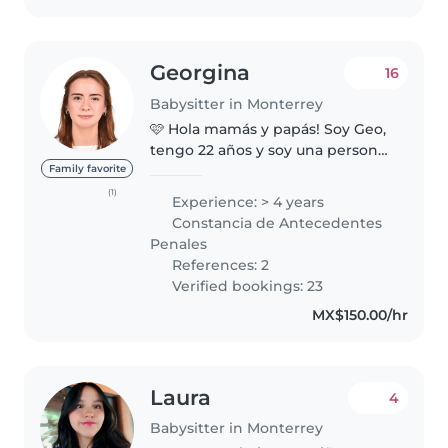
Georgina
16
Babysitter in Monterrey
🩷 Hola mamás y papás! Soy Geo,
tengo 22 años y soy una persona
responsable, paciente y cariñosa.
Family favorite
Disfruto mucho convivir con
(1)
Experience: > 4 years
niños y crear un ambiente
Constancia de Antecedentes
donde se sientan seguros,
Penales
felices..
References: 2
Verified bookings: 23
MX$150.00/hr
Laura
4
Babysitter in Monterrey