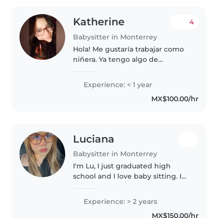
Katherine
4
Babysitter in Monterrey
Hola! Me gustaría trabajar como
niñera. Ya tengo algo de
experiencia cuidando a mis
sobrinps pequeños. Soy creativa,
Experience: < 1 year
responsable y calmada, además
MX$100.00/hr
de cuidar niños, me siento
cómoda..
Luciana
Babysitter in Monterrey
I'm Lu, I just graduated high
school and I love baby sitting. I
have babysitter every baby in
my family all my life, especially
Experience: > 2 years
my little sister who is on the
MX$150.00/hr
spectrum. I love spending..