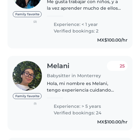
Me gusta trabajar con niños, y a
la vez aprender mucho de ellos
también. He trabajado como
Family favorite
maestra de danza de baby ballet
(2)
Experience: < 1 year
y he hecho prácticas de
Verified bookings: 2
fisioterapia pediátrica (soy
MX$100.00/hr
estudiante),..
Melani
25
Babysitter in Monterrey
Hola, mi nombre es Melani,
tengo experiencia cuidando
niños gracias a mi técnica en
Family favorite
enfermería y por experiencias
(1)
Experience: > 5 years
familiares, también se de
Verified bookings: 24
primeros auxilios, me gusta jugar
MX$100.00/hr
con los..