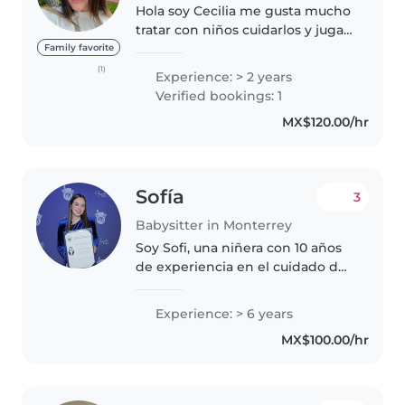
Hola soy Cecilia me gusta mucho
tratar con niños cuidarlos y jugar
con ellos actualmente estoy
Family favorite
estudiando la universidad por las
(1)
Experience: > 2 years
noches en línea así que en el día
Verified bookings: 1
tengo disponible..
MX$120.00/hr
Sofía
3
Babysitter in Monterrey
Soy Sofi, una niñera con 10 años
de experiencia en el cuidado de
niños de todas las edades. Soy
responsable, creativa y tengo
Experience: > 6 years
certificación en primeros
MX$100.00/hr
auxilios. Ofrezco un ambiente..