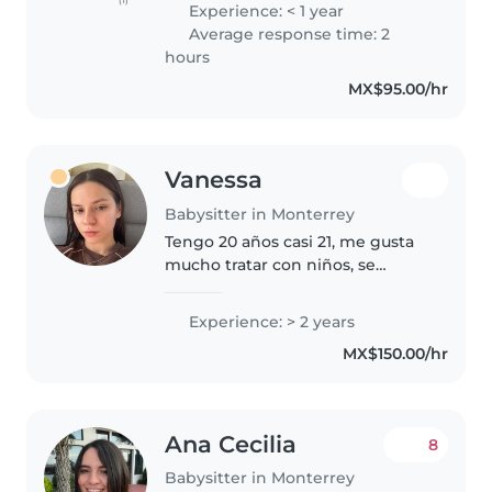
(1)
Experience: < 1 year
sentirse cómodos y felices. Me
Average response time: 2
considero responsable, atenta y
hours
creativa..
MX$95.00/hr
Vanessa
Babysitter in Monterrey
Tengo 20 años casi 21, me gusta
mucho tratar con niños, se
cocinar, se manejar automático
tengo licencia y estoy disponible
Experience: > 2 years
siempre
MX$150.00/hr
Ana Cecilia
8
Babysitter in Monterrey