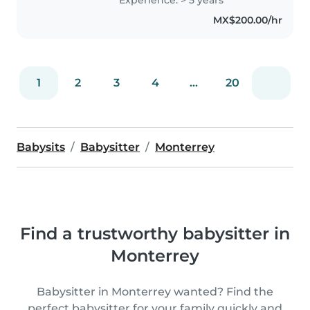
cubro servicios ocasionales !:)
MX$200.00/hr
*Atención al Recién nacido,
Lactantes,..
1
2
3
4
...
20
Babysits
Babysitter
Monterrey
Find a trustworthy babysitter in
Monterrey
Babysitter in Monterrey wanted? Find the
perfect babysitter for your family quickly and