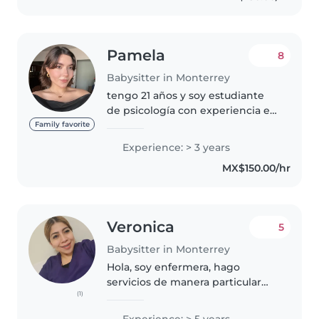
Pamela
8
Babysitter in Monterrey
tengo 21 años y soy estudiante
de psicología con experiencia en
práctica clínica. Esta formación
Family favorite
me ha dado herramientas muy
Experience: > 3 years
valiosas para comprender y
MX$150.00/hr
apoyar el desarrollo cognitivo..
Veronica
5
Babysitter in Monterrey
Hola, soy enfermera, hago
servicios de manera particular
(1)
desde hace 10 años. De
preferencia fijo, pero tambien
Experience: > 5 years