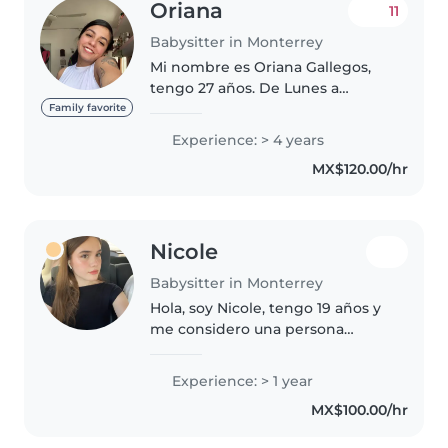
Oriana
11
Babysitter in Monterrey
Mi nombre es Oriana Gallegos,
tengo 27 años. De Lunes a
viernes me dedico únicamente
Family favorite
al cuidado de niños (máximo 6-8
Experience: > 4 years
hrs al día) tengo 8 años
MX$120.00/hr
haciéndolo en mis tiempos
libres. Tengo..
Nicole
Babysitter in Monterrey
Hola, soy Nicole, tengo 19 años y
me considero una persona
responsable, paciente y cariñosa.
Tengo experiencia cuidando
Experience: > 1 year
niños dentro de mi familia lo que
MX$100.00/hr
me ha ayudado a desarrollar..