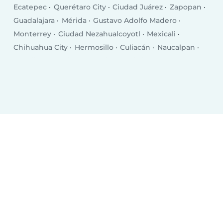
Ecatepec
Querétaro City
Ciudad Juárez
Zapopan
Guadalajara
Mérida
Gustavo Adolfo Madero
Monterrey
Ciudad Nezahualcoyotl
Mexicali
Chihuahua City
Hermosillo
Culiacán
Naucalpan
Morelia
Torreón
San Luis Potosí City
Aguascalientes
Saltillo
Guadalupe
Acapulco de Juárez
Tlalnepantla
Cancún
Coyoacán
Santa María Chimalhuacán
Tuxtla Gutiérrez
Reynosa
Tlaquepaque
Tlalpan
Cuauhtémoc
Durango
Toluca
Ciudad López Mateos
Cuautitlán Izcalli
Apodaca