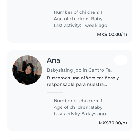
curioso y lleno de energía. Debe
ser cómoda con mascotas y
Number of children: 1
contar con experiencia previa en
Age of children:
Baby
el cuidado de bebés.
Last activity: 1 week ago
¡Contáctanos..
MX$100.00/hr
Ana
Babysitting job in Centro Familiar la Soledad
Buscamos una niñera cariñosa y
responsable para nuestra
pequeña de 10 meses. Nuestro
bebé es hablador, divertido y
Number of children: 1
curioso, ¡le encanta explorar! Si
Age of children:
Baby
te interesa una casa llena de
Last activity: 5 days ago
risas..
MX$70.00/hr