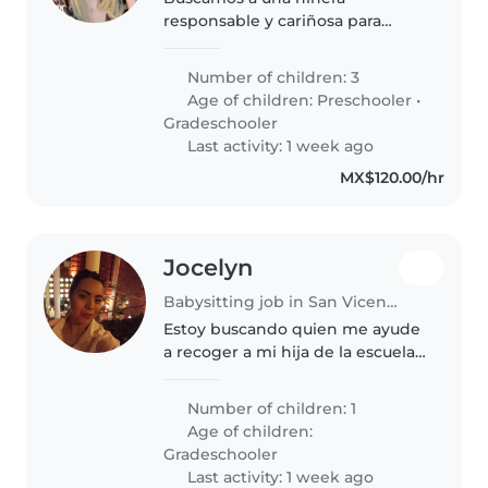
responsable y cariñosa para
cuidar a nuestros tres pequeños,
gemelas de 5 años y un varón de
Number of children: 3
10 años
Age of children:
Preschooler
•
Gradeschooler
Last activity: 1 week ago
MX$120.00/hr
Jocelyn
Babysitting job in San Vicente
Estoy buscando quien me ayude
a recoger a mi hija de la escuela
que está a unos minutos
caminando de nuestra casa con
Number of children: 1
un horario de 12:30 a 3:30 de
Age of children:
lunes a viernes, mi hija muy
Gradeschooler
tranquila,..
Last activity: 1 week ago