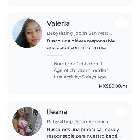
Valeria
Babysitting job in San Martin Texmelucan
Busco una niñera responsable
que cuide con amor a mi
pequeño curioso y energético de
3 años. Necesita estar cómoda
Number of children: 1
con estar detrás de mi pequeño
Age of children:
Toddler
para que se le requerirá para
Last activity: 5 days ago
una..
MX$80.00/hr
Ileana
Babysitting job in Apodaca
Buscamos una niñera cariñosa y
responsable para nuestro bebé