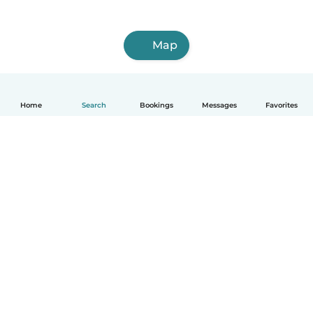
Map
Home
Search
Bookings
Messages
Favorites
English
How it works
Help
Terms & Privacy
Pricing
Company details
Babysits for Work
Community standards