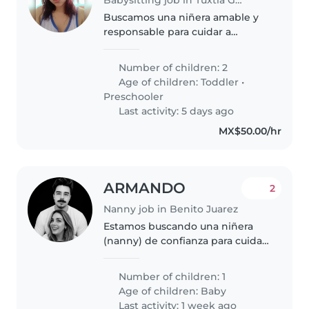
Buscamos una niñera amable y
responsable para cuidar a
nuestros dos pequeños: uno en
etapa de jardín y otro preescolar.
Number of children: 2
Que disfrute cocinar y ayudar
Age of children:
Toddler
•
con tareas escolares.
Preschooler
¡Contáctanos..
Last activity: 5 days ago
MX$50.00/hr
ARMANDO
2
Nanny job in Benito Juarez
Estamos buscando una niñera
(nanny) de confianza para cuidar
a nuestra bebé, quien nacerá en
octubre de 2026. Buscamos a
Number of children: 1
una persona responsable,
Age of children:
Baby
cariñosa, paciente y con
Last activity: 1 week ago