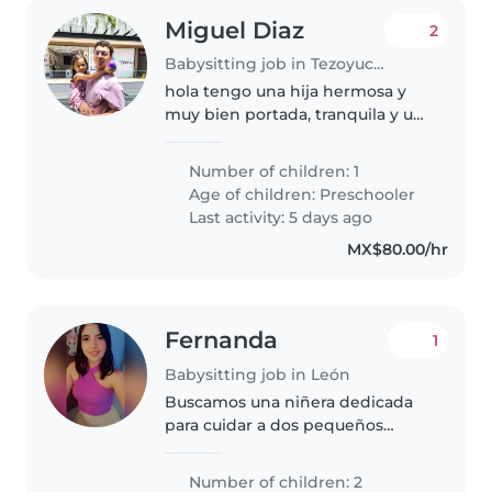
Miguel Diaz
2
Babysitting job in Tezoyuca (Estado de Morelos)
hola tengo una hija hermosa y
muy bien portada, tranquila y un
poco timida, me gustaría que me
ayuden a cuidar, poner
Number of children: 1
actividades, cuidarla mientras
Age of children:
Preschooler
nada en su alberca (nadar con
Last activity: 5 days ago
ella),..
MX$80.00/hr
Fernanda
1
Babysitting job in León
Buscamos una niñera dedicada
para cuidar a dos pequeños
energéticos de 5y 7 años.
Idealmente, que sea amante del
Number of children: 2