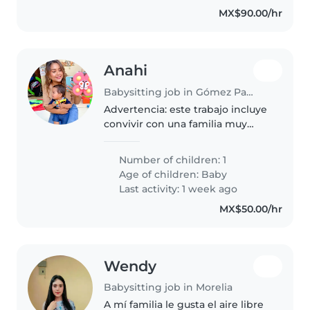
MX$90.00/hr
Anahi
Babysitting job in Gómez Palacio
Advertencia: este trabajo incluye
convivir con una familia muy
metiche y pero en el buen
sentido. 😅 Mi mamá y mi
Number of children: 1
hermana siempre quieren estar
Age of children:
Baby
con el bebé, así que el trabajo
Last activity: 1 week ago
normalmente..
MX$50.00/hr
Wendy
Babysitting job in Morelia
A mí familia le gusta el aire libre