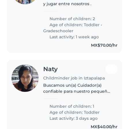
y jugar entre nosotros .
Number of children: 2
Age of children:
Toddler
•
Gradeschooler
Last activity: 1 week ago
MX$70.00/hr
Naty
Childminder job in Iztapalapa
Buscamos un(a) Cuidador(a)
confiable para nuestro pequeño
de nueve meses . Le encanta
jugar y necesita a alguien que lo
Number of children: 1
cuide ¡Prefiero en casa para
Age of children:
Toddler
mayor comodidad solo son
Last activity: 3 days ago
cuatro..
MX$40.00/hr