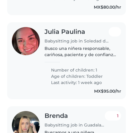
experiencia..
MX$80.00/hr
Julia Paulina
Babysitting job in Soledad de Graciano Sánchez
Busco una niñera responsable,
cariñosa, paciente y de confianza
para que cuide a mi pequeño.
Number of children: 1
Age of children:
Toddler
Last activity: 1 week ago
MX$95.00/hr
Brenda
1
Babysitting job in Guadalajara
Buscamos a una niñera