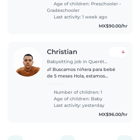
español y se sienta cómoda
Age of children:
Preschooler
•
ayudando con la tarea. Juegan
Gradeschooler
mucho, hablan..
Last activity: 1 week ago
MX$90.00/hr
Christian
4
Babysitting job in Querétaro City
👶 Buscamos niñera para bebé
de 5 meses Hola, estamos
buscando una persona
responsable, cariñosa y con
Number of children: 1
experiencia en el cuidado de
Age of children:
Baby
bebés de 5 meses. Las
Last activity: yesterday
principales actividades serían:..
MX$96.00/hr