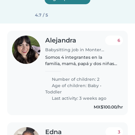
4.7 / 5
Alejandra
6
Babysitting job in Monterrey
Somos 4 integrantes en la
familia, mamá, papá y dos niñas.
Una de 6 meses y otra de 1año 9
meses. Nos gusta pasar el
Number of children: 2
tiempo juntos y jugando en
Age of children:
Baby
•
nuestro patio. Tenemos 3 gatos.
Toddler
La ayuda..
Last activity: 3 weeks ago
MX$100.00/hr
Edna
3