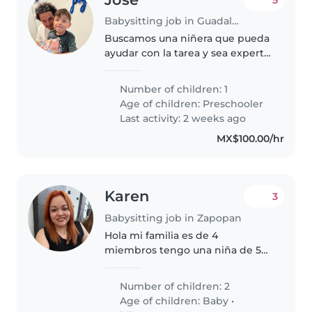
Babysitting job in Guadalajara
Buscamos una niñera que pueda
ayudar con la tarea y sea experta
en el cuidado de niños con
autismo y TDAH. Tenemos un
Number of children: 1
niño de 4 años, lleno de energía
Age of children:
Preschooler
y muy curioso. Si tienes
Last activity: 2 weeks ago
experiencia..
MX$100.00/hr
Karen
3
Babysitting job in Zapopan
Hola mi familia es de 4
miembros tengo una niña de 5
años y un niño de 20 meses ,
tenemos un negocio propio ,
Number of children: 2
generalmente estamos en casa ,
Age of children:
Baby
•
ocupo niñera para cuando