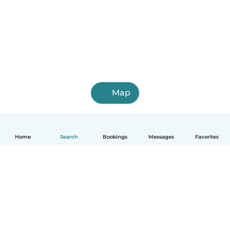
Map
Home
Search
Bookings
Messages
Favorites
English
How it works
Help
Terms & Privacy
Pricing