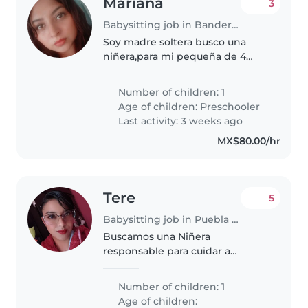
Mariana
3
Babysitting job in Banderilla
Soy madre soltera busco una
niñera,para mi pequeña de 4
años de edad Que asiste a
preescolar.
Number of children: 1
Age of children:
Preschooler
Last activity: 3 weeks ago
MX$80.00/hr
Tere
5
Babysitting job in Puebla City
Buscamos una Niñera
responsable para cuidar a
nuestro pequeña creativa y
tranquila de ocho años.
Number of children: 1
Necesitamos alguien que se
Age of children: