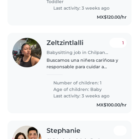
Toddler
tenemos un compromiso...
Last activity: 3 weeks ago
MX$120.00/hr
Zeltzintlalli
1
Babysitting job in Chilpancingo
Buscamos una niñera cariñosa y
responsable para cuidar a
nuestro bebé lleno de energía.
Debe sentirse cómoda
Number of children: 1
preparando comidas y ayudando
Age of children:
Baby
con tareas del hogar.
Last activity: 3 weeks ago
¡Contáctenos para concertar..
MX$100.00/hr
Stephanie