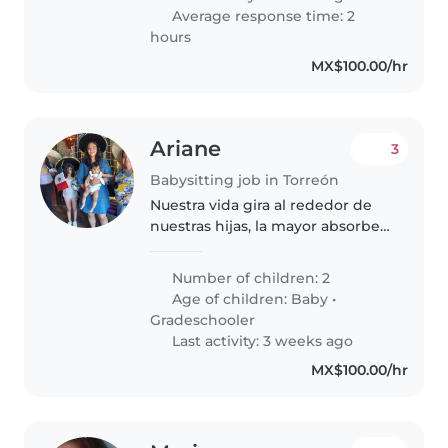
Average response time: 2
hours
MX$100.00/hr
Ariane
3
Babysitting job in Torreón
Nuestra vida gira al rededor de
nuestras hijas, la mayor absorbe
casi todo, tiene mucha energía
pero es encantadora, aunque
Number of children: 2
cuando se enoja uff. La menor es
Age of children:
Baby
•
un encanto, fácil de cuidar..
Gradeschooler
Last activity: 3 weeks ago
MX$100.00/hr