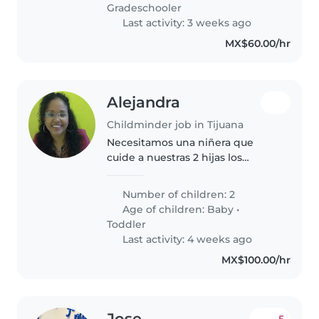
sienta cómodo con mascotas y
Gradeschooler
tareas hogareñas, además de..
Last activity: 3 weeks ago
MX$60.00/hr
Alejandra
Childminder job in Tijuana
Necesitamos una niñera que
cuide a nuestras 2 hijas los
sábados(1 bebe de 3 meses y 1
niña de 2.7 meses), en un horario
Number of children: 2
de de 7 a 2 pm. Dejaríamos
Age of children:
Baby
•
desayuno en medida de lo
Toddler
posible...
Last activity: 4 weeks ago
MX$100.00/hr
Jose
5