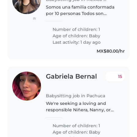
Somos una familia conformada
por 10 personas Todos son
(1)
adultos, trabajadores y el único
pequeño es mi bebé También
Number of children: 1
tenemos a 2 perritos y 1 gatito
Age of children:
Baby
Last activity: 1 day ago
MX$80.00/hr
Gabriela Bernal
15
Babysitting job in Pachuca
We're seeking a loving and
responsible Niñera, Nanny, or
Cuidador(a) for our energetic,
curious, and talkative baby. Our
Number of children: 1
little one loves exploring and
Age of children:
Baby
chatting, so we need someone..