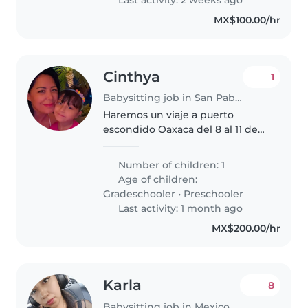
MX$100.00/hr
Cinthya
1
Babysitting job in San Pablo Huixtepec
Haremos un viaje a puerto
escondido Oaxaca del 8 al 11 de
julio y necesitamos una niñera
cuide a mi hija ella tiene 5 años
Number of children: 1
se llama Victoria es muy alegre
Age of children:
platica mucho es educada..
Gradeschooler
•
Preschooler
Last activity: 1 month ago
MX$200.00/hr
Karla
8
Babysitting job in Mexico City