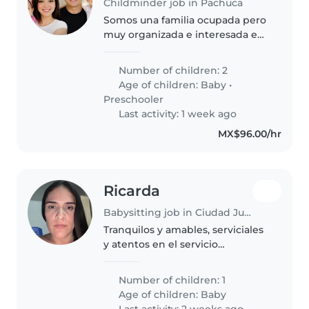
Childminder job in Pachuca
Somos una familia ocupada pero
muy organizada e interesada en
nuestro bienestar y el de la
persona que nos apoye
Number of children: 2
Age of children:
Baby
•
Preschooler
Last activity: 1 week ago
MX$96.00/hr
Ricarda
Babysitting job in Ciudad Juárez
Tranquilos y amables, serviciales
y atentos en el servicio
buscamos a una niñera que
cuide al bebé con tiempo
Number of children: 1
completo en precio accesible y
Age of children:
Baby
cómodos tratos al bebé
Last activity: 2 weeks ago