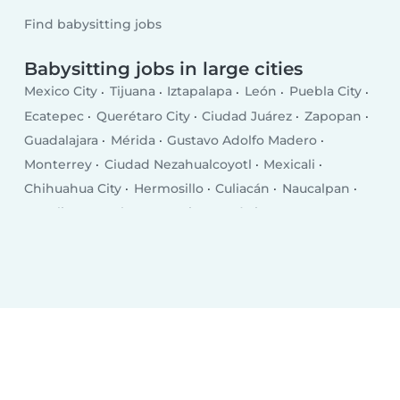
Find babysitting jobs
Babysitting jobs in large cities
Mexico City
Tijuana
Iztapalapa
León
Puebla City
Ecatepec
Querétaro City
Ciudad Juárez
Zapopan
Guadalajara
Mérida
Gustavo Adolfo Madero
Monterrey
Ciudad Nezahualcoyotl
Mexicali
Chihuahua City
Hermosillo
Culiacán
Naucalpan
Morelia
Torreón
San Luis Potosí City
Aguascalientes
Saltillo
Guadalupe
Acapulco de Juárez
Tlalnepantla
Cancún
Coyoacán
Santa María Chimalhuacán
Tuxtla Gutiérrez
Reynosa
Tlaquepaque
Tlalpan
Cuauhtémoc
Durango
Toluca
Ciudad López Mateos
Cuautitlán Izcalli
Apodaca